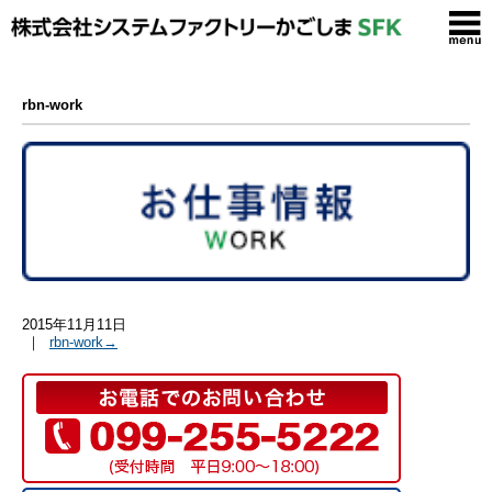
rbn-work
2015年11月11日
｜
rbn-work→